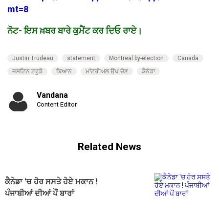
mt=8
ਨੋਟ- ਇਸ ਖ਼ਬਰ ਬਾਰੇ ਕੁਮੈਂਟ ਕਰ ਦਿਓ ਰਾਏ।
Justin Trudeau
statement
Montreal by-election
Canada
ਜਸਟਿਨ ਟਰੂਡੋ
ਬਿਆਨ
ਮਾਂਟਰੀਅਲ ਉਪ ਚੋਣ
ਕੈਨੇਡਾ
Vandana
Content Editor
Related News
ਕੈਨੇਡਾ 'ਚ ਹੋਰ ਸਸਤੇ ਹੋਏ ਮਕਾਨ !
ਪੰਜਾਬੀਆਂ ਦੀਆਂ ਪੌਂ ਬਾਰਾਂ