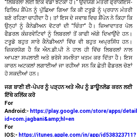
"ਲਿਬਰਲਾਂ ਲਈ ਇੱਕ ਵੱਡਾ ਝਟਕਾ ਹੈ।" ਉਦਯੋਗ ਮੰਤਰੀ ਫ੍ਰਾਂਕੋਇਸ-
ਫਿਲਿਪ ਸ਼ੈਂਪੇਨ ਨੂੰ ਪੁੱਛਿਆ ਗਿਆ ਕਿ ਕੀ ਟਰੂਡੋ ਨੂੰ ਪ੍ਰਧਾਨ ਮੰਤਰੀ
ਬਣੇ ਰਹਿਣਾ ਚਾਹੀਦਾ ਹੈ। ਤਾਂ ਇਸ ਦੇ ਜਵਾਬ ਵਿਚ ਸ਼ੈਂਪੇਨ ਨੇ ਕਿਹਾ ਕਿ
ਉਨ੍ਹਾਂ ਨੂੰ ਕੈਨੇਡੀਅਨ ਵੋਟਰਾਂ ਦੀ “ਚਿੰਤਾ” ਹੈ। ਜ਼ਿਆਦਾਤਰ ਪੋਲ
ਫੈਡਰਲ ਕੰਜ਼ਰਵੇਟਿਵਾਂ ਨੂੰ ਲਿਬਰਲਾਂ ਤੋਂ ਕਾਫੀ ਅੱਗੇ ਦਿਖਾਉਂਦੇ ਹਨ।
ਟਰੂਡੋ ਬਹੁਤ ਸਾਰੇ ਕੈਨੇਡੀਅਨਾਂ ਵਿੱਚ ਵੀ ਬਹੁਤ ਅਪ੍ਰਸਿੱਧ ਹਨ।
ਜ਼ਿਕਰਯੋਗ ਹੈ ਕਿ ਐਨ.ਡੀ.ਪੀ ਨੇ ਹਾਲ ਹੀ ਵਿੱਚ ਲਿਬਰਲਾਂ ਨਾਲ
ਆਪਣਾ ਸਪਲਾਈ ਅਤੇ ਭਰੋਸੇ ਸਮਝੌਤਾ ਖਤਮ ਕਰ ਦਿੱਤਾ ਹੈ। ਇਸ
ਕਾਰਨ ਅਟਕਲਾਂ ਲਗਾਈਆਂ ਜਾ ਰਹੀਆਂ ਸਨ ਕਿ ਛੇਤੀ ਫੈਡਰਲ ਚੋਣਾਂ
ਹੋ ਸਕਦੀਆਂ ਹਨ।
ਜਗ ਬਾਣੀ ਈ-ਪੇਪਰ ਨੂੰ ਪੜ੍ਹਨ ਅਤੇ ਐਪ ਨੂੰ ਡਾਊਨਲੋਡ ਕਰਨ ਲਈ
ਇੱਥੇ ਕਲਿੱਕ ਕਰੋ
For
Android:-
https://play.google.com/store/apps/detai
id=com.jagbani&amp;hl=en
For
IOS:-
https://itunes.apple.com/in/app/id538323711?