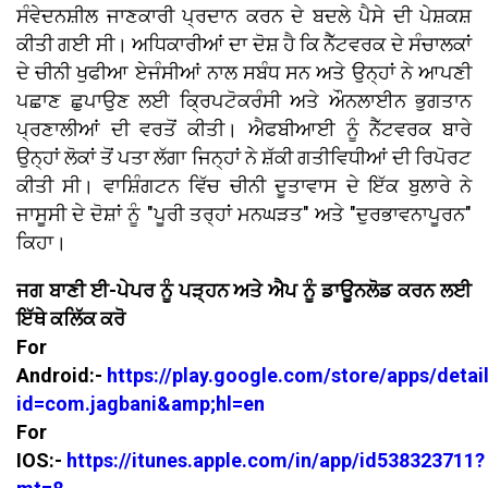
ਸੰਵੇਦਨਸ਼ੀਲ ਜਾਣਕਾਰੀ ਪ੍ਰਦਾਨ ਕਰਨ ਦੇ ਬਦਲੇ ਪੈਸੇ ਦੀ ਪੇਸ਼ਕਸ਼
ਕੀਤੀ ਗਈ ਸੀ। ਅਧਿਕਾਰੀਆਂ ਦਾ ਦੋਸ਼ ਹੈ ਕਿ ਨੈੱਟਵਰਕ ਦੇ ਸੰਚਾਲਕਾਂ
ਦੇ ਚੀਨੀ ਖੁਫੀਆ ਏਜੰਸੀਆਂ ਨਾਲ ਸਬੰਧ ਸਨ ਅਤੇ ਉਨ੍ਹਾਂ ਨੇ ਆਪਣੀ
ਪਛਾਣ ਛੁਪਾਉਣ ਲਈ ਕ੍ਰਿਪਟੋਕਰੰਸੀ ਅਤੇ ਔਨਲਾਈਨ ਭੁਗਤਾਨ
ਪ੍ਰਣਾਲੀਆਂ ਦੀ ਵਰਤੋਂ ਕੀਤੀ। ਐਫਬੀਆਈ ਨੂੰ ਨੈੱਟਵਰਕ ਬਾਰੇ
ਉਨ੍ਹਾਂ ਲੋਕਾਂ ਤੋਂ ਪਤਾ ਲੱਗਾ ਜਿਨ੍ਹਾਂ ਨੇ ਸ਼ੱਕੀ ਗਤੀਵਿਧੀਆਂ ਦੀ ਰਿਪੋਰਟ
ਕੀਤੀ ਸੀ। ਵਾਸ਼ਿੰਗਟਨ ਵਿੱਚ ਚੀਨੀ ਦੂਤਾਵਾਸ ਦੇ ਇੱਕ ਬੁਲਾਰੇ ਨੇ
ਜਾਸੂਸੀ ਦੇ ਦੋਸ਼ਾਂ ਨੂੰ "ਪੂਰੀ ਤਰ੍ਹਾਂ ਮਨਘੜਤ" ਅਤੇ "ਦੁਰਭਾਵਨਾਪੂਰਨ"
ਕਿਹਾ।
ਜਗ ਬਾਣੀ ਈ-ਪੇਪਰ ਨੂੰ ਪੜ੍ਹਨ ਅਤੇ ਐਪ ਨੂੰ ਡਾਊਨਲੋਡ ਕਰਨ ਲਈ
ਇੱਥੇ ਕਲਿੱਕ ਕਰੋ
For
Android:-
https://play.google.com/store/apps/detai
id=com.jagbani&amp;hl=en
For
IOS:-
https://itunes.apple.com/in/app/id538323711?