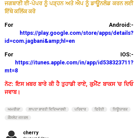
ਜਗਬਾਣੀ ਈ-ਪੇਪਰ ਨੂੰ ਪੜ੍ਹਨ ਅਤੇ ਐਪ ਨੂੰ ਡਾਊਨਲੋਡ ਕਰਨ ਲਈ
ਇੱਥੇ ਕਲਿੱਕ ਕਰੋ
For Android:-
https://play.google.com/store/apps/details?
id=com.jagbani&amp;hl=en
For IOS:-
https://itunes.apple.com/in/app/id538323711?
mt=8
ਨੋਟ: ਇਸ ਖ਼ਬਰ ਬਾਰੇ ਕੀ ਹੈ ਤੁਹਾਡੀ ਰਾਏ, ਕੁਮੈਂਟ ਬਾਕਸ 'ਚ ਦਿਓ
ਜਵਾਬ।
ਅਮਰੀਕਾ
ਲਾਪਤਾ ਭਾਰਤੀ ਵਿਦਿਆਰਥੀ
ਪਰਿਵਾਰ
ਫਿਰੌਤੀ
ਨਿਊਯਾਰਕ
ਕੌਂਸਲੇਟ ਜਨਰਲ
cherry