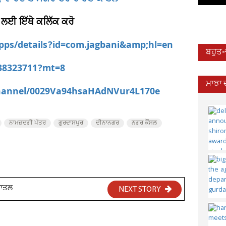
 ਲਈ ਇੱਥੇ ਕਲਿੱਕ ਕਰੋ
apps/details?id=com.jagbani&amp;hl=en
ਬਹੁਤ
538323711?mt=8
ਮਾਝਾ 
channel/0029Va94hsaHAdNVur4L170e
ਨਾਮਜ਼ਦਗੀ ਪੱਤਰ
ਗੁਰਦਾਸਪੁਰ
ਦੀਨਾਨਗਰ
ਨਗਰ ਕੌਂਸਲ
ਕਾਤਲ
NEXT STORY