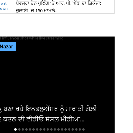
ਬੇਵਜ੍ਹਾ ਚੇਨ ਪੁਲਿੰਗ ’ਤੇ ਆਰ. ਪੀ. ਐੱਫ. ਦਾ ਸ਼ਿਕੰਜਾ:
ਜੁਲਾਈ ’ਚ 150 ਮਾਮਲੇ...
ਪੰਜਾਬ ਦੀ ਧੀ ਨੇ ਵਿਦੇਸ਼ੀ ਧਰਤੀ ’ਤੇ ਗੱਡੇ ਝੰਡੇ, ਜਿੱਤਿਆ
‘ਕੈਨੇਡਾ ਵਰਲਡ 2026’...
 Nazar
ਜਲੰਧਰ 'ਚ 1,000 ਕਿਲੋਗ੍ਰਾਮ ਮਿਲਾਵਟੀ ਪਨੀਰ ਤੇ 68
ਕਿਲੋਗ੍ਰਾਮ ਮਿਲਕ ਕਰੀਮ ਜ਼ਬਤ
ਪੰਜਾਬ ਦੇ ਮੌਸਮ ਦੀ 9 ਅਗਸਤ ਤੱਕ ਵੱਡੀ ਅਪਡੇਟ ਜਾਰੀ!
ਇਨ੍ਹਾਂ ਤਾਰੀਖ਼ਾਂ ਨੂੰ...
ਲ਼ੀ!
ਅਦਾਕਾਰਾ ਜੀਆ ਸ਼ੰਕਰ ਨੇ ਕਰਵਾਈ ਮੰਗਣੀ,
ਸਾਂਝੀਆਂ ਕੀਤੀਆਂ ਖੂਬਸੂਰਤ ਤਸਵੀਰਾਂ