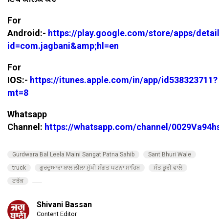
For
Android:-
https://play.google.com/store/apps/detai
id=com.jagbani&amp;hl=en
For
IOS:-
https://itunes.apple.com/in/app/id538323711?
mt=8
Whatsapp
Channel:
https://whatsapp.com/channel/0029Va94
Gurdwara Bal Leela Maini Sangat Patna Sahib
Sant Bhuri Wale
truck
ਗੁਰਦੁਆਰਾ ਬਾਲ ਲੀਲਾ ਮੁੱਖੀ ਸੰਗਤ ਪਟਨਾ ਸਾਹਿਬ
ਸੰਤ ਭੂਰੀ ਵਾਲੇ
ਟਰੱਕ
Shivani Bassan
Content Editor