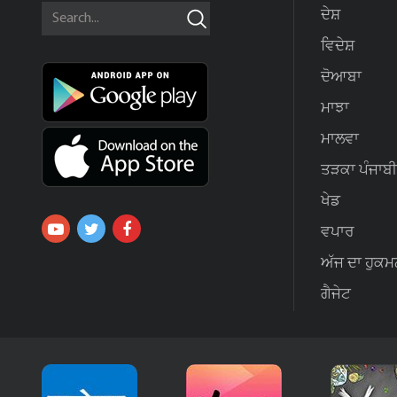
ਦੇਸ਼
ਵਿਦੇਸ਼
ਦੋਆਬਾ
ਮਾਝਾ
ਮਾਲਵਾ
ਤੜਕਾ ਪੰਜਾਬੀ
ਖੇਡ
ਵਪਾਰ
ਅੱਜ ਦਾ ਹੁਕਮ
ਗੈਜੇਟ