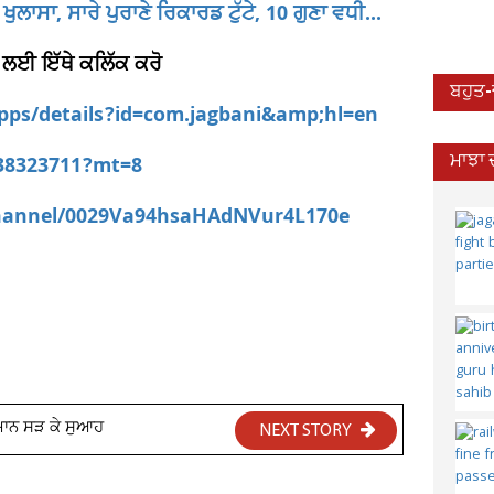
ੁਲਾਸਾ, ਸਾਰੇ ਪੁਰਾਣੇ ਰਿਕਾਰਡ ਟੁੱਟੇ, 10 ਗੁਣਾ ਵਧੀ...
 ਲਈ ਇੱਥੇ ਕਲਿੱਕ ਕਰੋ
ਬਹੁਤ
apps/details?id=com.jagbani&amp;hl=en
538323711?mt=8
ਮਾਝਾ 
channel/0029Va94hsaHAdNVur4L170e
ਸਾਮਾਨ ਸੜ ਕੇ ਸੁਆਹ
NEXT STORY