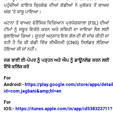
ਪਹੁੰਚੀਆਂ ਫਾਇਰ ਬ੍ਰਿਗੇਡ ਦੀਆਂ ਗੱਡੀਆਂ ਨੇ ਮੁਸ਼ੱਕਤ ਤੋਂ ਬਾਅਦ
ਅੱਗ 'ਤੇ ਕਾਬੂ ਪਾਇਆ।
ਘਟਨਾ ਤੋਂ ਬਾਅਦ ਫੋਰੈਂਸਿਕ ਵਿਗਿਆਨ ਪ੍ਰਯੋਗਸ਼ਾਲਾ (FSL) ਦੀਆਂ
ਟੀਮਾਂ ਨੂੰ ਸਬੂਤ ਇਕੱਠੇ ਕਰਨ ਅਤੇ ਸਥਿਤੀ ਦਾ ਜਾਇਜ਼ਾ ਲੈਣ ਲਈ
ਬੁਲਾਇਆ ਗਿਆ। ਸੂਤਰਾਂ ਅਨੁਸਾਰ ਇਸ ਗੱਲ ਦੀ ਵੀ ਜਾਂਚ ਕੀਤੀ ਜਾ
ਰਹੀ ਹੈ ਕਿ ਕੀ ਗੱਡੀ ਵਿੱਚ ਸੀਐੱਨਜੀ (CNG) ਸਿਲੰਡਰ ਲੱਗਿਆ
ਹੋਇਆ ਸੀ ਜਾਂ ਨਹੀਂ।
ਜਗ ਬਾਣੀ ਈ-ਪੇਪਰ ਨੂੰ ਪੜ੍ਹਨ ਅਤੇ ਐਪ ਨੂੰ ਡਾਊਨਲੋਡ ਕਰਨ ਲਈ
ਇੱਥੇ ਕਲਿੱਕ ਕਰੋ
For
Android:-
https://play.google.com/store/apps/detai
id=com.jagbani&amp;hl=en
For
IOS:-
https://itunes.apple.com/in/app/id538323711?