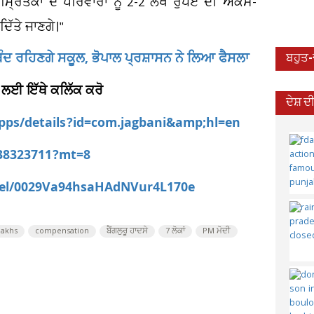
 ਮ੍ਰਿਤਕਾਂ ਦੇ ਪਰਿਵਾਰਾਂ ਨੂੰ 2-2 ਲੱਖ ਰੁਪਏ ਦੀ ਐਕਸ-
ਿੱਤੇ ਜਾਣਗੇ।"
ੰਦ ਰਹਿਣਗੇ ਸਕੂਲ, ਭੋਪਾਲ ਪ੍ਰਸ਼ਾਸਨ ਨੇ ਲਿਆ ਫੈਸਲਾ
ਬਹੁਤ
 ਲਈ ਇੱਥੇ ਕਲਿੱਕ ਕਰੋ
ਦੇਸ਼ 
apps/details?id=com.jagbani&amp;hl=en
538323711?mt=8
nel/0029Va94hsaHAdNVur4L170e
lakhs
compensation
ਬੈਂਗਲੁਰੂ ਹਾਦਸੇ
7 ਲੋਕਾਂ
PM ਮੋਦੀ