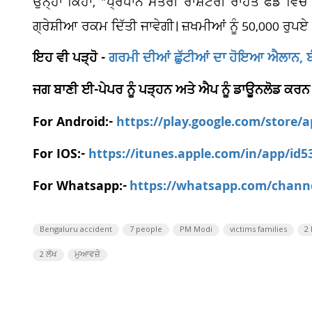
ਉਨ੍ਹਾਂ ਕਿਹਾ, "ਪ੍ਰਧਾਨ ਮੰਤਰੀ ਰਾਸ਼ਟਰੀ ਰਾਹਤ ਫੰਡ ਵਿੱਚੋਂ
ਗ੍ਰੇਸ਼ੀਆ ਰਕਮ ਦਿੱਤੀ ਜਾਵੇਗੀ। ਜ਼ਖਮੀਆਂ ਨੂੰ 50,000 ਰੁਪਏ ਦ
ਇਹ ਵੀ ਪੜ੍ਹੋ -
ਗਰਮੀ ਦੀਆਂ ਛੁੱਟੀਆਂ ਦਾ ਹੋਇਆ ਐਲਾਨ, ਬ
ਜਗ ਬਾਣੀ ਈ-ਪੇਪਰ ਨੂੰ ਪੜ੍ਹਨ ਅਤੇ ਐਪ ਨੂੰ ਡਾਊਨਲੋਡ ਕਰਨ
For Android:-
https://play.google.com/store/
For IOS:-
https://itunes.apple.com/in/app/id
For Whatsapp:-
https://whatsapp.com/chan
Bengaluru accident
7 people
PM Modi
victims families
2 
2 ਲੱਖ
ਮੁਆਵਜ਼ੇ