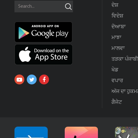
ਦੇਸ਼
ਵਿਦੇਸ਼
ਦੋਆਬਾ
ਮਾਝਾ
ਮਾਲਵਾ
ਤੜਕਾ ਪੰਜਾਬੀ
ਖੇਡ
ਵਪਾਰ
ਅੱਜ ਦਾ ਹੁਕਮ
ਗੈਜੇਟ