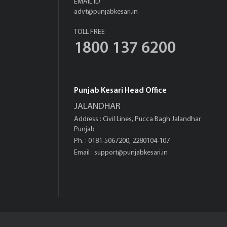
EMAIL ID
advt@punjabkesari.in
TOLL FREE
1800 137 6200
Punjab Kesari Head Office
JALANDHAR
Address : Civil Lines, Pucca Bagh Jalandhar
Punjab
Ph. : 0181-5067200, 2280104-107
Email :
support@punjabkesari.in