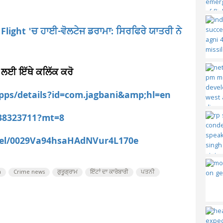
ਦੀ Flight 'ਚ ਹਾਈ-ਵੋਲਟੇਜ ਡਰਾਮਾ: ਸਿਰਫਿਰੇ ਯਾਤਰੀ ਨੇ
 ਲਈ ਇੱਥੇ ਕਲਿੱਕ ਕਰੋ
apps/details?id=com.jagbani&amp;hl=en
538323711?mt=8
nel/0029Va94hsaHAdNVur4L170e
m
Crime news
ਗੁਰੂਗ੍ਰਾਮ
ਇੱਟਾਂ ਦਾ ਕਾਰੋਬਾਰੀ
ਪਤਨੀ