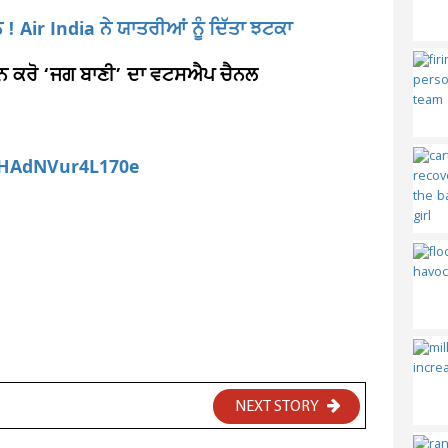
 ! Air India ਨੇ ਯਾਤਰੀਆਂ ਨੂੰ ਦਿੱਤਾ ਝਟਕਾ
ਆਇਨ ਕਰੋ ‘ਜਗ ਬਾਣੀ’ ਦਾ ਵਟਸਐਪ ਚੈਨਲ
aHAdNVur4L170e
NEXT STORY