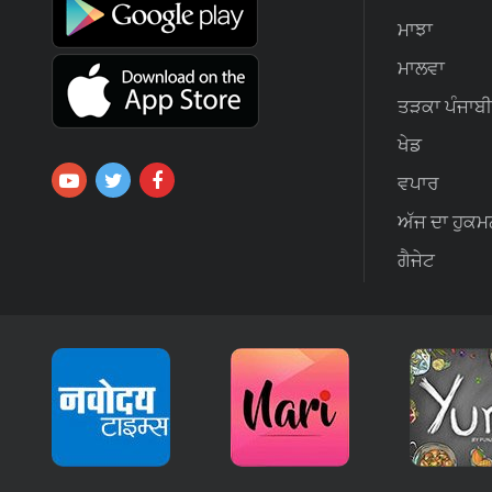
ਮਾਝਾ
ਮਾਲਵਾ
ਤੜਕਾ ਪੰਜਾਬੀ
ਖੇਡ
ਵਪਾਰ
ਅੱਜ ਦਾ ਹੁਕਮ
ਗੈਜੇਟ