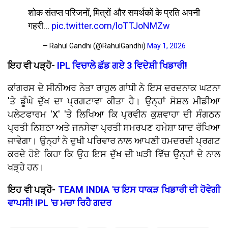
शोक संतप्त परिजनों, मित्रों और समर्थकों के प्रति अपनी
गहरी…
pic.twitter.com/loTTJoNMZw
— Rahul Gandhi (@RahulGandhi)
May 1, 2026
ਇਹ ਵੀ ਪੜ੍ਹੋ-
IPL ਵਿਚਾਲੇ ਛੱਡ ਗਏ 3 ਵਿਦੇਸ਼ੀ ਖਿਡਾਰੀ!
ਕਾਂਗਰਸ ਦੇ ਸੀਨੀਅਰ ਨੇਤਾ ਰਾਹੁਲ ਗਾਂਧੀ ਨੇ ਇਸ ਦਰਦਨਾਕ ਘਟਨਾ
'ਤੇ ਡੂੰਘੇ ਦੁੱਖ ਦਾ ਪ੍ਰਗਟਾਵਾ ਕੀਤਾ ਹੈ। ਉਨ੍ਹਾਂ ਸੋਸ਼ਲ ਮੀਡੀਆ
ਪਲੇਟਫਾਰਮ 'X' 'ਤੇ ਲਿਖਿਆ ਕਿ ਪ੍ਰਵੀਨ ਕੁਸ਼ਵਾਹਾ ਦੀ ਸੰਗਠਨ
ਪ੍ਰਤੀ ਨਿਸ਼ਠਾ ਅਤੇ ਜਨਸੇਵਾ ਪ੍ਰਤੀ ਸਮਰਪਣ ਹਮੇਸ਼ਾ ਯਾਦ ਰੱਖਿਆ
ਜਾਵੇਗਾ। ਉਨ੍ਹਾਂ ਨੇ ਦੁਖੀ ਪਰਿਵਾਰ ਨਾਲ ਆਪਣੀ ਹਮਦਰਦੀ ਪ੍ਰਗਟ
ਕਰਦੇ ਹੋਏ ਕਿਹਾ ਕਿ ਉਹ ਇਸ ਦੁੱਖ ਦੀ ਘੜੀ ਵਿੱਚ ਉਨ੍ਹਾਂ ਦੇ ਨਾਲ
ਖੜ੍ਹੇ ਹਨ।
ਇਹ ਵੀ ਪੜ੍ਹੋ-
TEAM INDIA 'ਚ ਇਸ ਧਾਕੜ ਖਿਡਾਰੀ ਦੀ ਹੋਵੇਗੀ
ਵਾਪਸੀ! IPL 'ਚ ਮਚਾ ਰਿਹੈ ਗਦਰ