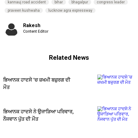
kannauj road accident
bihar
bhagalpur
congress leader
praveen kushwaha
lucknow agra expressway
Rakesh
Content Editor
Related News
ਭਿਆਨਕ ਹਾਦਸੇ ’ਚ ਜ਼ਖਮੀ ਬਜ਼ੁਰਗ ਦੀ
ਮੌਤ
ਭਿਆਨਕ ਹਾਦਸੇ ਨੇ ਉਜਾੜਿਆ ਪਰਿਵਾਰ,
ਨੌਜਵਾਨ ਪੁੱਤ ਦੀ ਮੌਤ