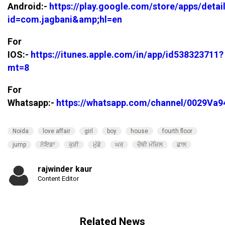
Android:-
https://play.google.com/store/apps/detai
id=com.jagbani&amp;hl=en
For
IOS:-
https://itunes.apple.com/in/app/id538323711?
mt=8
For
Whatsapp:-
https://whatsapp.com/channel/0029V
Noida
love affair
girl
boy
house
fourth floor
jump
ਨੋਇਡਾ
ਕੁੜੀ
ਮੁੰਡੇ
ਘਰ
ਚੌਥੀ ਮੰਜ਼ਿਲ
ਛਾਲ
rajwinder kaur
Content Editor
Related News