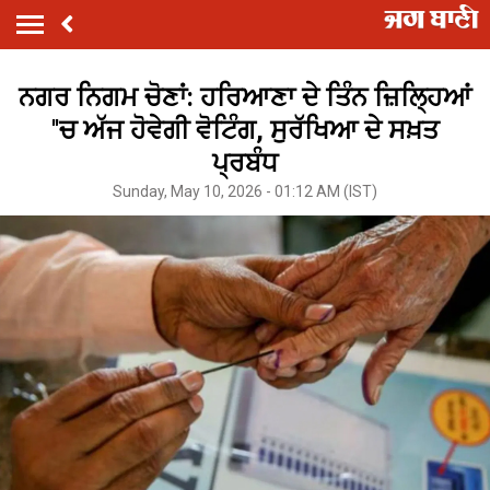
ਨਗਰ ਨਿਗਮ ਚੋਣਾਂ: ਹਰਿਆਣਾ ਦੇ ਤਿੰਨ ਜ਼ਿਲ੍ਹਿਆਂ
''ਚ ਅੱਜ ਹੋਵੇਗੀ ਵੋਟਿੰਗ, ਸੁਰੱਖਿਆ ਦੇ ਸਖ਼ਤ
ਪ੍ਰਬੰਧ
Sunday, May 10, 2026 - 01:12 AM (IST)