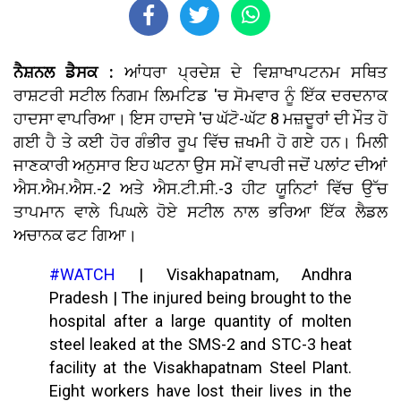
ਨੈਸ਼ਨਲ ਡੈਸਕ :
ਆਂਧਰਾ ਪ੍ਰਦੇਸ਼ ਦੇ ਵਿਸ਼ਾਖਾਪਟਨਮ ਸਥਿਤ
ਰਾਸ਼ਟਰੀ ਸਟੀਲ ਨਿਗਮ ਲਿਮਟਿਡ 'ਚ ਸੋਮਵਾਰ ਨੂੰ ਇੱਕ ਦਰਦਨਾਕ
ਹਾਦਸਾ ਵਾਪਰਿਆ। ਇਸ ਹਾਦਸੇ 'ਚ ਘੱਟੋ-ਘੱਟ 8 ਮਜ਼ਦੂਰਾਂ ਦੀ ਮੌਤ ਹੋ
ਗਈ ਹੈ ਤੇ ਕਈ ਹੋਰ ਗੰਭੀਰ ਰੂਪ ਵਿੱਚ ਜ਼ਖਮੀ ਹੋ ਗਏ ਹਨ। ਮਿਲੀ
ਜਾਣਕਾਰੀ ਅਨੁਸਾਰ ਇਹ ਘਟਨਾ ਉਸ ਸਮੇਂ ਵਾਪਰੀ ਜਦੋਂ ਪਲਾਂਟ ਦੀਆਂ
ਐਸ.ਐਮ.ਐਸ.-2 ਅਤੇ ਐਸ.ਟੀ.ਸੀ.-3 ਹੀਟ ਯੂਨਿਟਾਂ ਵਿੱਚ ਉੱਚ
ਤਾਪਮਾਨ ਵਾਲੇ ਪਿਘਲੇ ਹੋਏ ਸਟੀਲ ਨਾਲ ਭਰਿਆ ਇੱਕ ਲੈਡਲ
ਅਚਾਨਕ ਫਟ ਗਿਆ।
#WATCH
| Visakhapatnam, Andhra
Pradesh | The injured being brought to the
hospital after a large quantity of molten
steel leaked at the SMS-2 and STC-3 heat
facility at the Visakhapatnam Steel Plant.
Eight workers have lost their lives in the