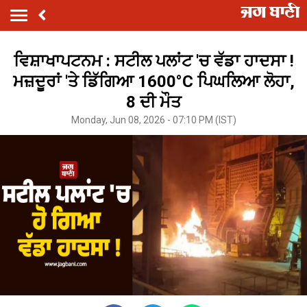
ਵਿਸ਼ਾਖਾਪਟਨਮ : ਸਟੀਲ ਪਲਾਂਟ 'ਚ ਵੱਡਾ ਹਾਦਸਾ !
ਮਜ਼ਦੂਰਾਂ 'ਤੇ ਡਿੱਗਿਆ 1600°C ਪਿਘਲਿਆ ਲੋਹਾ,
8 ਦੀ ਮੌਤ
Monday, Jun 08, 2026 - 07:10 PM (IST)