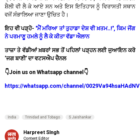
ਸ਼ੈਲੀ ਵੀ ਲੈ ਕੇ ਆਏ ਸਨ ਅਤੇ ਇਸ ਇਤਿਹਾਸ ਨੂੰ ਵਿਰਾਸਤੀ ਸਥਾਨ
ਵਜੋਂ ਸੰਭਾਲਿਆ ਜਾਣਾ ਉਚਿਤ ਹੈ।
ਇਹ ਵੀ ਪੜ੍ਹੋ-
''ਮੈਂ ਮਰਿਆ ਤਾਂ ਤੁਹਾਡਾ ਦੇਸ਼ ਵੀ ਖ਼ਤਮ..!'', ਕਿਮ ਜੋਂਗ
ਨੇ ਪਰਮਾਣੂ ਹਮਲੇ ਨੂੰ ਲੈ ਕੇ ਕੀਤਾ ਵੱਡਾ ਐਲਾਨ
ਤਾਜ਼ਾ ਤੇ ਵੱਡੀਆਂ ਖ਼ਬਰਾਂ ਸਭ ਤੋਂ ਪਹਿਲਾਂ ਪੜ੍ਹਨ ਲਈ ਜੁਆਇਨ ਕਰੋ
‘ਜਗ ਬਾਣੀ’ ਦਾ ਵਟਸਐਪ ਚੈਨਲ
👇Join us on Whatsapp channel👇
https://whatsapp.com/channel/0029Va94hsaHAdNV
India
Trinidad and Tobago
S Jaishankar
Harpreet SIngh
Content Editor