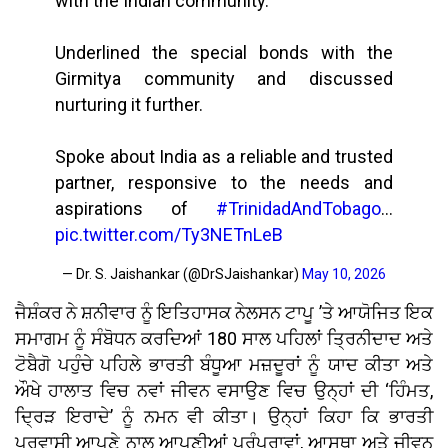
with the Indian community.
Underlined the special bonds with the
Girmitya community and discussed
nurturing it further.
Spoke about India as a reliable and trusted
partner, responsive to the needs and
aspirations of
#TrinidadAndTobago
…
pic.twitter.com/Ty3NETnLeB
— Dr. S. Jaishankar (@DrSJaishankar)
May 10, 2026
ਜੈਸ਼ੰਕਰ ਨੇ ਸ਼ਨੀਵਾਰ ਨੂੰ ਇਤਿਹਾਸਕ ਨੇਲਸਨ ਟਾਪੂ ’ਤੇ ਆਯੋਜਿਤ ਇਕ
ਸਮਾਗਮ ਨੂੰ ਸੰਬੋਧਨ ਕਰਦਿਆਂ 180 ਸਾਲ ਪਹਿਲਾਂ ਤ੍ਰਿਨੀਦਾਦ ਅਤੇ
ਟੋਬੈਗੋ ਪਹੁੰਚੇ ਪਹਿਲੇ ਭਾਰਤੀ ਬੰਧੂਆ ਮਜ਼ਦੂਰਾਂ ਨੂੰ ਯਾਦ ਕੀਤਾ ਅਤੇ
ਔਖੇ ਹਾਲਾਤ ਵਿਚ ਨਵਾਂ ਜੀਵਨ ਵਸਾਉਣ ਵਿਚ ਉਨ੍ਹਾਂ ਦੀ ‘ਹਿੰਮਤ,
ਦ੍ਰਿੜ ਇਰਾਦੇ’ ਨੂੰ ਨਮਨ ਵੀ ਕੀਤਾ। ਉਨ੍ਹਾਂ ਕਿਹਾ ਕਿ ਭਾਰਤੀ
ਪ੍ਰਵਾਸੀ ਆਪਣੇ ਨਾਲ ਆਪਣੀਆਂ ਪਰੰਪਰਾਵਾਂ, ਆਸਥਾ ਅਤੇ ਜੀਵਨ