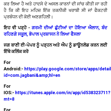
ਕਰ ਲਿਆ ਹੈ ਅਤੇ ਹਾਦਸੇ ਦੇ ਅਸਲ ਕਾਰਨਾਂ ਦੀ ਜਾਂਚ ਕੀਤੀ ਜਾ ਰਹੀ
ਹੈ ਕਿ ਕੀ ਇਹ ਮਹਿਜ਼ ਇੱਕ ਤਕਨੀਕੀ ਖਰਾਬੀ ਸੀ ਜਾਂ ਫੈਕਟਰੀ
ਪ੍ਰਬੰਧਨ ਦੀ ਕੋਈ ਅਣਗਹਿਲੀ।
ਇਹ ਵੀ ਪੜ੍ਹੋ -
ਗਰਮੀ ਦੀਆਂ ਛੁੱਟੀਆਂ ਦਾ ਹੋਇਆ ਐਲਾਨ, ਬੰਦ
ਰਹਿਣਗੇ ਸਕੂਲ, ਭੋਪਾਲ ਪ੍ਰਸ਼ਾਸਨ ਨੇ ਲਿਆ ਫੈਸਲਾ
ਜਗ ਬਾਣੀ ਈ-ਪੇਪਰ ਨੂੰ ਪੜ੍ਹਨ ਅਤੇ ਐਪ ਨੂੰ ਡਾਊਨਲੋਡ ਕਰਨ ਲਈ
ਇੱਥੇ ਕਲਿੱਕ ਕਰੋ
For
Android:-
https://play.google.com/store/apps/detai
id=com.jagbani&amp;hl=en
For
IOS:-
https://itunes.apple.com/in/app/id538323711?
mt=8
For