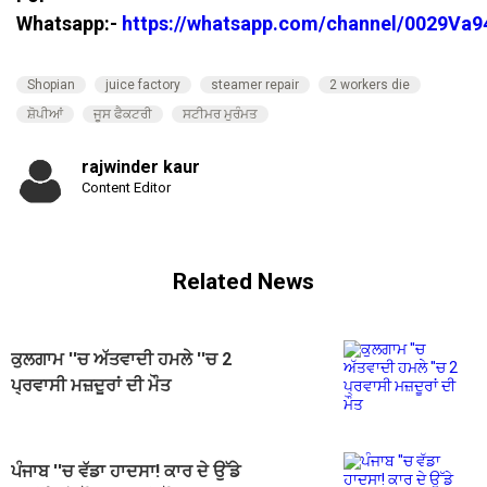
Whatsapp:-
https://whatsapp.com/channel/0029V
Shopian
juice factory
steamer repair
2 workers die
ਸ਼ੋਪੀਆਂ
ਜੂਸ ਫੈਕਟਰੀ
ਸਟੀਮਰ ਮੁਰੰਮਤ
rajwinder kaur
Content Editor
Related News
ਕੁਲਗਾਮ ''ਚ ਅੱਤਵਾਦੀ ਹਮਲੇ ''ਚ 2
ਪ੍ਰਵਾਸੀ ਮਜ਼ਦੂਰਾਂ ਦੀ ਮੌਤ
ਪੰਜਾਬ ''ਚ ਵੱਡਾ ਹਾਦਸਾ! ਕਾਰ ਦੇ ਉੱਡੇ