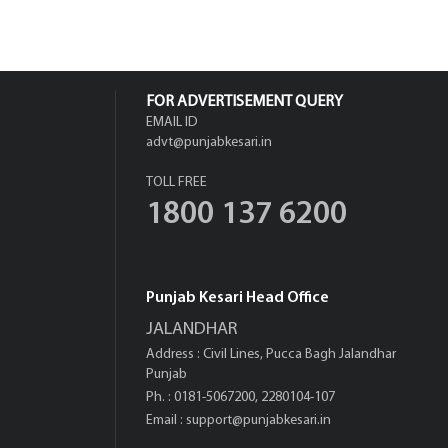
FOR ADVERTISEMENT QUERY
EMAIL ID
advt@punjabkesari.in
TOLL FREE
1800 137 6200
Punjab Kesari Head Office
JALANDHAR
Address : Civil Lines, Pucca Bagh Jalandhar
Punjab
Ph. : 0181-5067200, 2280104-107
Email :
support@punjabkesari.in