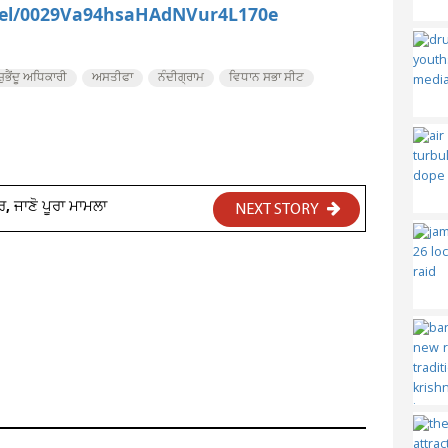
nel/0029Va94hsaHAdNVur4L170e
ਸ਼ੁਭੈਂਦੂ ਅਧਿਕਾਰੀ
ਅਸਤੀਫਾ
ਨੰਦੀਗ੍ਰਾਮ
ਵਿਧਾਨ ਸਭਾ ਸੀਟ
ਰ, ਜਾਣੋ ਪੂਰਾ ਮਾਮਲਾ
NEXT STORY