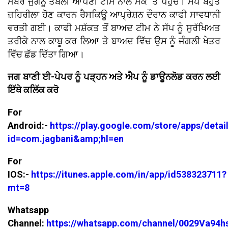
ਮੈਂਬਰ ਜੁਗਨੂ ਤੰਬੋਲੀ ਆਪਣੀ ਟੀਮ ਨਾਲ ਮੌਕੇ 'ਤੇ ਪਹੁੰਚੇ। ਸੱਪ ਬਹੁਤ
ਜ਼ਹਿਰੀਲਾ ਹੋਣ ਕਾਰਨ ਰੈਸਕਿਊ ਆਪ੍ਰੇਸ਼ਨ ਦੌਰਾਨ ਕਾਫੀ ਸਾਵਧਾਨੀ
ਵਰਤੀ ਗਈ। ਕਾਫੀ ਮਸ਼ੱਕਤ ਤੋਂ ਬਾਅਦ ਟੀਮ ਨੇ ਸੱਪ ਨੂੰ ਸੁਰੱਖਿਅਤ
ਤਰੀਕੇ ਨਾਲ ਕਾਬੂ ਕਰ ਲਿਆ ਤੇ ਬਾਅਦ ਵਿੱਚ ਉਸ ਨੂੰ ਜੰਗਲੀ ਖੇਤਰ
ਵਿੱਚ ਛੱਡ ਦਿੱਤਾ ਗਿਆ।
ਜਗ ਬਾਣੀ ਈ-ਪੇਪਰ ਨੂੰ ਪੜ੍ਹਨ ਅਤੇ ਐਪ ਨੂੰ ਡਾਊਨਲੋਡ ਕਰਨ ਲਈ
ਇੱਥੇ ਕਲਿੱਕ ਕਰੋ
For
Android:-
https://play.google.com/store/apps/detai
id=com.jagbani&amp;hl=en
For
IOS:-
https://itunes.apple.com/in/app/id538323711?
mt=8
Whatsapp
Channel:
https://whatsapp.com/channel/0029Va94