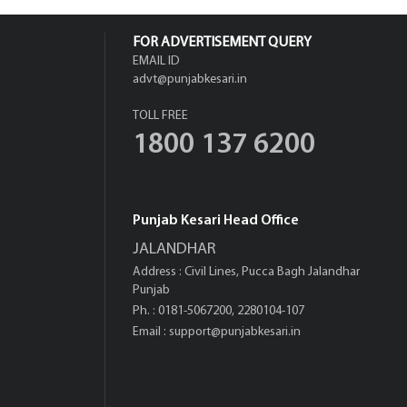
FOR ADVERTISEMENT QUERY
EMAIL ID
advt@punjabkesari.in
TOLL FREE
1800 137 6200
Punjab Kesari Head Office
JALANDHAR
Address : Civil Lines, Pucca Bagh Jalandhar
Punjab
Ph. : 0181-5067200, 2280104-107
Email :
support@punjabkesari.in