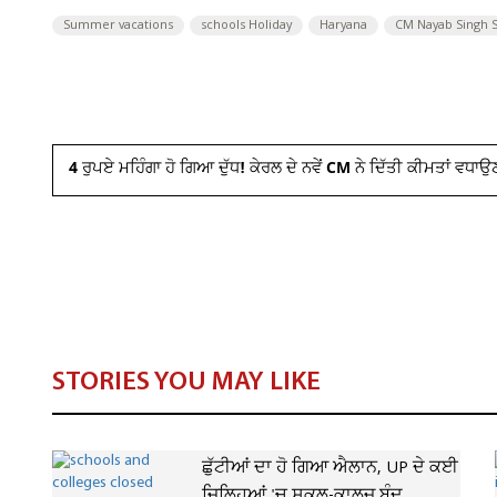
Summer vacations
schools Holiday
Haryana
CM Nayab Singh S
4 ਰੁਪਏ ਮਹਿੰਗਾ ਹੋ ਗਿਆ ਦੁੱਧ! ਕੇਰਲ ਦੇ ਨਵੇਂ CM ਨੇ ਦਿੱਤੀ ਕੀਮਤਾਂ ਵਧਾਉ
STORIES YOU MAY LIKE
ਛੁੱਟੀਆਂ ਦਾ ਹੋ ਗਿਆ ਐਲਾਨ, UP ਦੇ ਕਈ
ਜ਼ਿਲ੍ਹਿਆਂ 'ਚ ਸਕੂਲ-ਕਾਲਜ ਬੰਦ