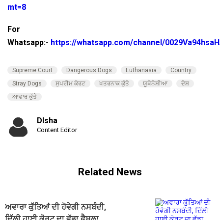
mt=8
For
Whatsapp:-
https://whatsapp.com/channel/0029Va94hsa
Supreme Court
Dangerous Dogs
Euthanasia
Country
Stray Dogs
ਸੁਪਰੀਮ ਕੋਰਟ
ਖਤਰਨਾਕ ਕੁੱਤੇ
ਯੂਥੇਨੇਸ਼ੀਆ
ਦੇਸ਼
ਆਵਾਰ ਕੁੱਤੇ
DIsha
Content Editor
Related News
ਅਵਾਰਾ ਕੁੱਤਿਆਂ ਦੀ ਹੋਵੇਗੀ ਨਸਬੰਦੀ,
ਦਿੱਲੀ ਹਾਈ ਕੋਰਟ ਦਾ ਵੱਡਾ ਫੈਸਲਾ