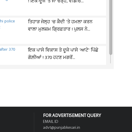
! ਇਕ-ਦੂਜੇ 'ਤੇ ਜਾ ਚੜ੍ਹੇ, ਵੀਡੀਓ...
ਤਿਹਾੜ ਜੇਲ੍ਹ 'ਚ ਕੈਦੀ 'ਤੇ ਹਮਲਾ ਕਰਨ
ਵਾਲਾ ਮੁਲਜ਼ਮ ਗ੍ਰਿਫ਼ਤਾਰ ! ਪੁਲਸ ਨੇ...
ਇਕ ਪਾਸੇ ਵਿਕਾਸ ਤੇ ਦੂਜੇ ਪਾਸੇ 'ਆਟੇ' ਪਿੱਛੇ
ਗੋਲ਼ੀਆਂ ! 370 ਹਟਣ ਮਗਰੋਂ...
FOR ADVERTISEMENT QUERY
EMAIL ID
advt@punjabkesari.in