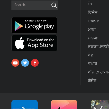
ਦੇਸ਼
ਵਿਦੇਸ਼
ਦੋਆਬਾ
ਮਾਝਾ
ਮਾਲਵਾ
ਤੜਕਾ ਪੰਜਾਬੀ
ਖੇਡ
ਵਪਾਰ
ਅੱਜ ਦਾ ਹੁਕਮ
ਗੈਜੇਟ