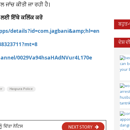
ਾਲ ਜਾਂਚ ਕੀਤੀ ਜਾ ਰਹੀ ਹੈ।
 ਲਈ ਇੱਥੇ ਕਲਿੱਕ ਕਰੋ
ਬਹੁਤ
apps/details?id=com.jagbani&amp;hl=en
ਦੇਸ਼ 
538323711?mt=8
channel/0029Va94hsaHAdNVur4L170e
er
Haspura Police
ੰ ਦਿੱਤਾ ਨੋਟਿਸ
NEXT STORY