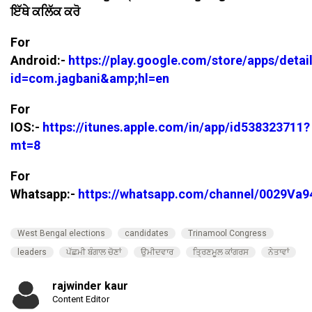
ਇੱਥੇ ਕਲਿੱਕ ਕਰੋ
For
Android:-
https://play.google.com/store/apps/detai
id=com.jagbani&amp;hl=en
For
IOS:-
https://itunes.apple.com/in/app/id538323711?
mt=8
For
Whatsapp:-
https://whatsapp.com/channel/0029V
West Bengal elections
candidates
Trinamool Congress
leaders
ਪੱਛਮੀ ਬੰਗਾਲ ਚੋਣਾਂ
ਉਮੀਦਵਾਰ
ਤ੍ਰਿਣਮੂਲ ਕਾਂਗਰਸ
ਨੇਤਾਵਾਂ
rajwinder kaur
Content Editor