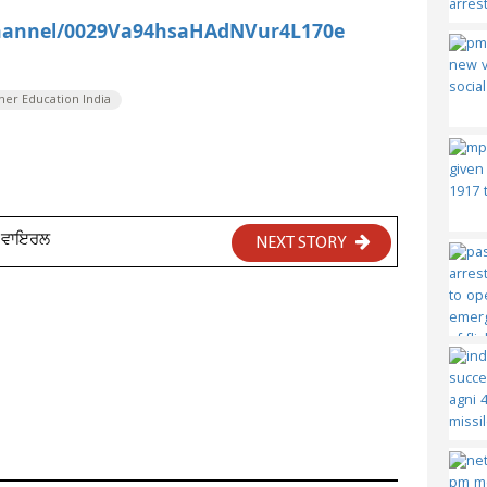
channel/0029Va94hsaHAdNVur4L170e
her Education India
ੀਓ ਵਾਇਰਲ
NEXT STORY