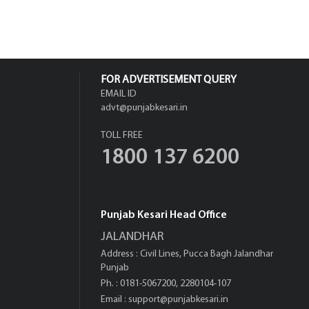
FOR ADVERTISEMENT QUERY
EMAIL ID
advt@punjabkesari.in
TOLL FREE
1800 137 6200
Punjab Kesari Head Office
JALANDHAR
Address : Civil Lines, Pucca Bagh Jalandhar
Punjab
Ph. : 0181-5067200, 2280104-107
Email :
support@punjabkesari.in