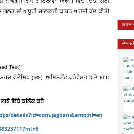
ੀ ਜਾਵੇਗੀ। ਇਸ ਤੋਂ ਇਲਾਵਾ, ਅਰਜ਼ੀ ਵਿੱਚ ਦਿੱਤੀ ਗਈ
ਕਿ ਗਲਤ ਜਾਂ ਅਧੂਰੀ ਜਾਣਕਾਰੀ ਕਾਰਨ ਅਰਜ਼ੀ ਰੱਦ ਕੀਤੀ
ਬਹੁਤ
ਦੇਸ਼ 
ed Test)।
ਚ ਫੈਲੋਸ਼ਿਪ (JRF), ਅਸਿਸਟੈਂਟ ਪ੍ਰੋਫੈਸਰ ਅਤੇ PhD
 ਲਈ ਇੱਥੇ ਕਲਿੱਕ ਕਰੋ
apps/details?id=com.jagbani&amp;hl=en
538323711?mt=8