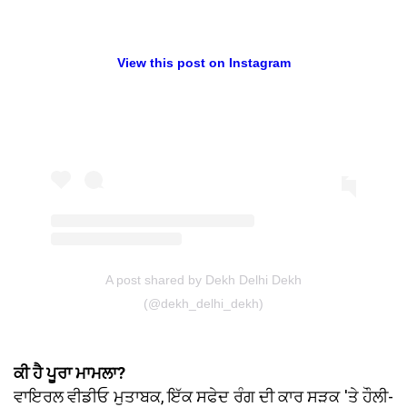
View this post on Instagram
A post shared by Dekh Delhi Dekh
(@dekh_delhi_dekh)
ਕੀ ਹੈ ਪੂਰਾ ਮਾਮਲਾ?
ਵਾਇਰਲ ਵੀਡੀਓ ਮੁਤਾਬਕ, ਇੱਕ ਸਫੇਦ ਰੰਗ ਦੀ ਕਾਰ ਸੜਕ 'ਤੇ ਹੌਲੀ-