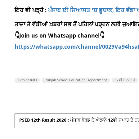
ਇਹ ਵੀ ਪੜ੍ਹੋ :
ਪੰਜਾਬ ਦੀ ਸਿਆਸਤ 'ਚ ਭੂਚਾਲ, ਇਹ ਵੱਡਾ
ਤਾਜ਼ਾ ਤੇ ਵੱਡੀਆਂ ਖ਼ਬਰਾਂ ਸਭ ਤੋਂ ਪਹਿਲਾਂ ਪੜ੍ਹਨ ਲਈ ਜੁ
👇Join us on Whatsapp channel👇
https://whatsapp.com/channel/0029Va94hs
12th results
Punjab School Education Department
12ਵੀਂ ਦੇ ਨਤੀਜੇ
PSEB 12th Result 2026 : ਪੰਜਾਬ ਬੋਰਡ ਨੇ ਐਲਾਨੇ 12ਵੀਂ ਜਮਾਤ ਦੇ ਨਤੀ