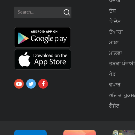
ਪੰਜਾਬ
ਦੇਸ਼
ਵਿਦੇਸ਼
ਦੋਆਬਾ
ਮਾਝਾ
ਮਾਲਵਾ
ਤੜਕਾ ਪੰਜਾਬੀ
ਖੇਡ
ਵਪਾਰ
ਅੱਜ ਦਾ ਹੁਕਮ
ਗੈਜੇਟ