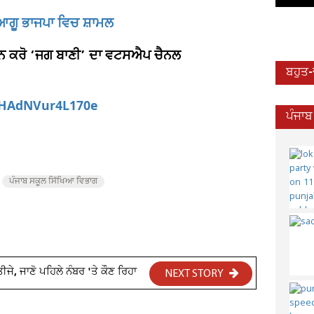
 ਆਗੂ ਭਾਜਪਾ ਵਿਚ ਸ਼ਾਮਲ
ਆਇਨ ਕਰੋ ‘ਜਗ ਬਾਣੀ’ ਦਾ ਵਟਸਐਪ ਚੈਨਲ
ਬਹੁਤ
aHAdNVur4L170e
ਪੰਜਾਬ
ਪੰਜਾਬ ਸਕੂਲ ਸਿੱਖਿਆ ਵਿਭਾਗ
ਜੇ, ਜਾਣੋ ਪਹਿਲੇ ਨੰਬਰ 'ਤੇ ਕੌਣ ਰਿਹਾ
NEXT STORY