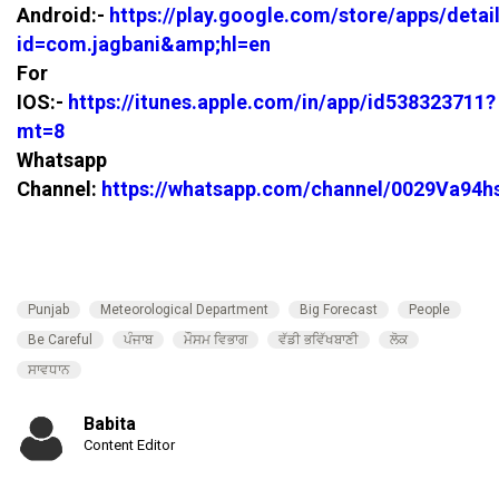
Android:-
https://play.google.com/store/apps/detai
id=com.jagbani&amp;hl=en
For
IOS:-
https://itunes.apple.com/in/app/id538323711?
mt=8
Whatsapp
Channel:
https://whatsapp.com/channel/0029Va94
Punjab
Meteorological Department
Big Forecast
People
Be Careful
ਪੰਜਾਬ
ਮੌਸਮ ਵਿਭਾਗ
ਵੱਡੀ ਭਵਿੱਖਬਾਣੀ
ਲੋਕ
ਸਾਵਧਾਨ
Babita
Content Editor