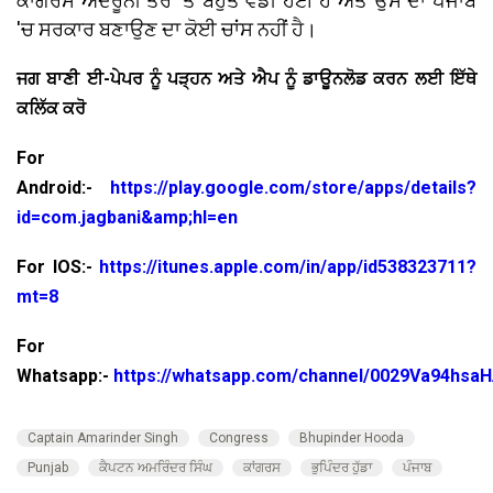
ਕਾਂਗਰਸ ਅੰਦਰੂਨੀ ਤੌਰ 'ਤੇ ਬਹੁਤ ਵੰਡੀ ਹੋਈ ਹੈ ਅਤੇ ਉਸ ਦਾ ਪੰਜਾਬ
'ਚ ਸਰਕਾਰ ਬਣਾਉਣ ਦਾ ਕੋਈ ਚਾਂਸ ਨਹੀਂ ਹੈ।
ਜਗ ਬਾਣੀ ਈ-ਪੇਪਰ ਨੂੰ ਪੜ੍ਹਨ ਅਤੇ ਐਪ ਨੂੰ ਡਾਊਨਲੋਡ ਕਰਨ ਲਈ ਇੱਥੇ
ਕਲਿੱਕ ਕਰੋ
For
Android:-
https://play.google.com/store/apps/details?
id=com.jagbani&amp;hl=en
For IOS:-
https://itunes.apple.com/in/app/id538323711?
mt=8
For
Whatsapp:-
https://whatsapp.com/channel/0029Va94hsa
Captain Amarinder Singh
Congress
Bhupinder Hooda
Punjab
ਕੈਪਟਨ ਅਮਰਿੰਦਰ ਸਿੰਘ
ਕਾਂਗਰਸ
ਭੁਪਿੰਦਰ ਹੁੱਡਾ
ਪੰਜਾਬ