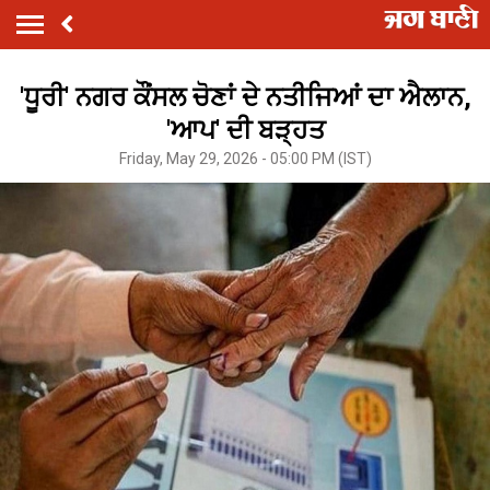
'ਧੂਰੀ' ਨਗਰ ਕੌਂਸਲ ਚੋਣਾਂ ਦੇ ਨਤੀਜਿਆਂ ਦਾ ਐਲਾਨ,
'ਆਪ' ਦੀ ਬੜ੍ਹਤ
Friday, May 29, 2026 - 05:00 PM (IST)