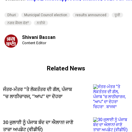
Dhuri
Municipal Council election
results announced
ਧੂਰੀ
ਨਗਰ ਕੌਂਸਲ ਚੋਣਾਂ
ਨਤੀਜੇ
Shivani Bassan
Content Editor
Related News
ਜੰਤਰ-ਮੰਤਰ ''ਤੇ ਲੋਕਤੰਤਰ ਦੀ ਗੱਲ, ਪੰਜਾਬ
''ਚ ਲਾਠੀਚਾਰਜ, ''ਆਪ'' ਦਾ ਦੋਹਰਾ
ਚਿਹਰਾ : ਬਾਜਵਾ
30 ਜੁਲਾਈ ਨੂੰ ਪੰਜਾਬ ਬੰਦ ਦਾ ਐਲਾਨ! ਜਾਣੋ
ਤਾਜ਼ਾ ਅਪਡੇਟ (ਵੀਡੀਓ)