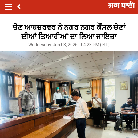
ਚੋਣ ਆਬਜ਼ਰਵਰ ਨੇ ਨਗਰ ਨਗਰ ਕੌਂਸਲ ਚੋਣਾਂ
ਦੀਆਂ ਤਿਆਰੀਆਂ ਦਾ ਲਿਆ ਜਾਇਜ਼ਾ
Wednesday, Jun 03, 2026 - 04:23 PM (IST)