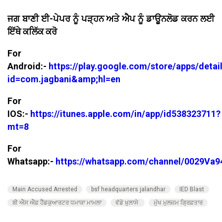
ਜਗ ਬਾਣੀ ਈ-ਪੇਪਰ ਨੂੰ ਪੜ੍ਹਨ ਅਤੇ ਐਪ ਨੂੰ ਡਾਊਨਲੋਡ ਕਰਨ ਲਈ
ਇੱਥੇ ਕਲਿੱਕ ਕਰੋ
For
Android:-
https://play.google.com/store/apps/detai
id=com.jagbani&amp;hl=en
For
IOS:-
https://itunes.apple.com/in/app/id538323711?
mt=8
For
Whatsapp:-
https://whatsapp.com/channel/0029V
Main Accused Arrested
bsf headquarters jalandhar
IED Blast
ਬੀ ਐੱਸ ਐੱਫ਼ ਹੈੱਡਕੁਆਰਟਰ ਧਮਾਕਾ ਮਾਮਲਾ
ਵੱਡੇ ਖ਼ੁਲਾਸੇ
ਮੁੱਖ ਮੁਲਜ਼ਮ ਗ੍ਰਿਫ਼ਤਾਰ