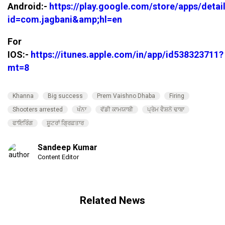
Android:-
https://play.google.com/store/apps/detai
id=com.jagbani&amp;hl=en
For
IOS:-
https://itunes.apple.com/in/app/id538323711?
mt=8
Khanna
Big success
Prem Vaishno Dhaba
Firing
Shooters arrested
ਖੰਨਾ
ਵੱਡੀ ਕਾਮਯਾਬੀ
ਪ੍ਰੇਮ ਵੈਸ਼ਨੋ ਢਾਬਾ
ਫਾਇਰਿੰਗ
ਸ਼ੂਟਰਾਂ ਗ੍ਰਿਫ਼ਤਾਰ
Sandeep Kumar
Content Editor
Related News