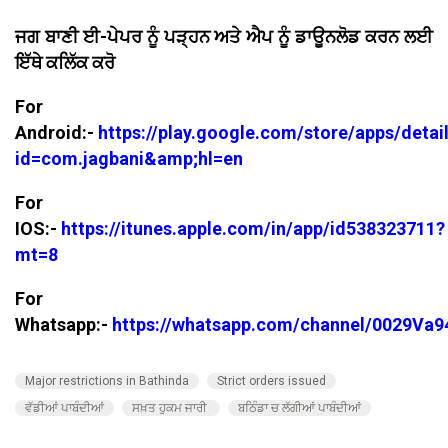
ਜਗ ਬਾਣੀ ਈ-ਪੇਪਰ ਨੂੰ ਪੜ੍ਹਨ ਅਤੇ ਐਪ ਨੂੰ ਡਾਊਨਲੋਡ ਕਰਨ ਲਈ
ਇੱਥੇ ਕਲਿੱਕ ਕਰੋ
For
Android:-
https://play.google.com/store/apps/detai
id=com.jagbani&amp;hl=en
For
IOS:-
https://itunes.apple.com/in/app/id538323711?
mt=8
For
Whatsapp:-
https://whatsapp.com/channel/0029V
Major restrictions in Bathinda
Strict orders issued
ਵੱਡੀਆਂ ਪਾਬੰਦੀਆਂ
ਸਖ਼ਤ ਹੁਕਮ ਜਾਰੀ
ਬਠਿੰਡਾ ਚ ਲੱਗੀਆਂ ਪਾਬੰਦੀਆਂ