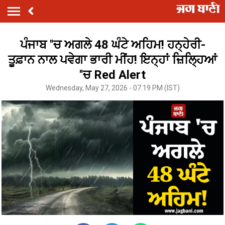
ਪੰਜਾਬ ''ਚ ਅਗਲੇ 48 ਘੰਟੇ ਅਹਿਮ! ਹਨ੍ਹੇਰੀ-
ਤੂਫ਼ਾਨ ਨਾਲ ਪਵੇਗਾ ਭਾਰੀ ਮੀਂਹ! ਇਨ੍ਹਾਂ ਜ਼ਿਲ੍ਹਿਆਂ
''ਚ Red Alert
Wednesday, May 27, 2026 - 07:19 PM (IST)