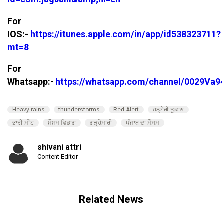
For
IOS:-
https://itunes.apple.com/in/app/id538323711?
mt=8
For
Whatsapp:-
https://whatsapp.com/channel/0029V
Heavy rains
thunderstorms
Red Alert
ਹਨ੍ਹੇਰੀ ਤੂਫ਼ਾਨ
ਭਾਰੀ ਮੀਂਹ
ਮੌਸਮ ਵਿਭਾਗ
ਗੜ੍ਹੇਮਾਰੀ
ਪੰਜਾਬ ਦਾ ਮੌਸਮ
shivani attri
Content Editor
Related News