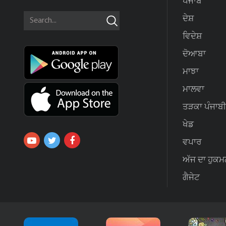
ਪੰਜਾਬ
ਦੇਸ਼
ਵਿਦੇਸ਼
ਦੋਆਬਾ
ਮਾਝਾ
ਮਾਲਵਾ
ਤੜਕਾ ਪੰਜਾਬੀ
ਖੇਡ
ਵਪਾਰ
ਅੱਜ ਦਾ ਹੁਕਮ
ਗੈਜੇਟ