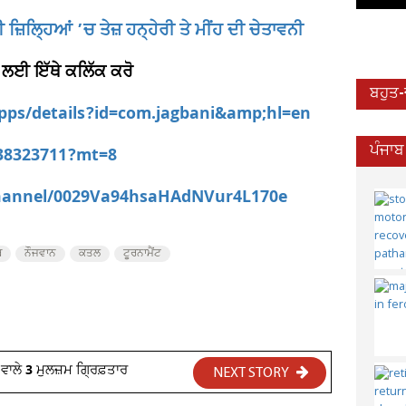
ਜ਼ਿਲ੍ਹਿਆਂ ’ਚ ਤੇਜ਼ ਹਨ੍ਹੇਰੀ ਤੇ ਮੀਂਹ ਦੀ ਚੇਤਾਵਨੀ
 ਲਈ ਇੱਥੇ ਕਲਿੱਕ ਕਰੋ
ਬਹੁਤ
apps/details?id=com.jagbani&amp;hl=en
538323711?mt=8
ਪੰਜਾਬ
channel/0029Va94hsaHAdNVur4L170e
ਬ
ਨੌਜਵਾਨ
ਕਤਲ
ਟੂਰਨਾਮੈਂਟ
ਵਾਲੇ 3 ਮੁਲਜ਼ਮ ਗ੍ਰਿਫ਼ਤਾਰ
NEXT STORY