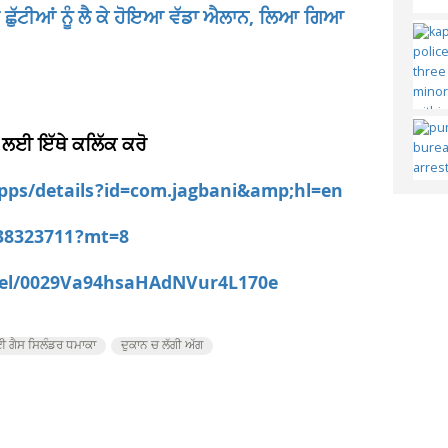
ੁੱਟੀਆਂ ਨੂੰ ਲੈ ਕੇ ਹੋਇਆ ਵੱਡਾ ਐਲਾਨ, ਲਿਆ ਗਿਆ
 ਲਈ ਇੱਥੇ ਕਲਿੱਕ ਕਰੋ
apps/details?id=com.jagbani&amp;hl=en
538323711?mt=8
nel/0029Va94hsaHAdNVur4L170e
ਈ ਗੈਸ ਸਿਲੰਡਰ ਧਮਾਕਾ
ਦੁਕਾਨ ਚ ਲੱਗੀ ਅੱਗ