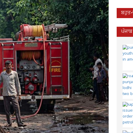
ਬਹੁਤ
ਪੰਜਾਬ