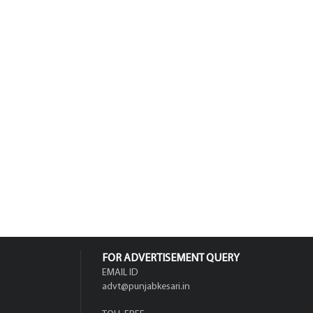
FOR ADVERTISEMENT QUERY
EMAIL ID
advt@punjabkesari.in