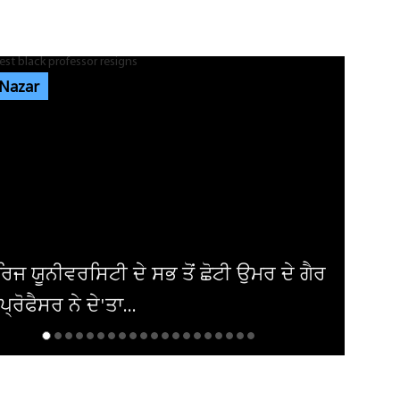
ਜਿਮਖਾਨਾ ਕਲੱਬ ਦੀਆਂ ਚੋਣਾਂ 'ਚ ਬਣਦਾ ਦਿਸ ਰਿਹਾ ਹੈ
ਥਰਡ ਫਰੰਟ, ਮੁਕਾਬਲਾ ਦਿਲਚਸਪ...
 Nazar
ਜਲੰਧਰ 'ਚ ਗੁਰੂ ਨਾਨਕ ਮਿਸ਼ਨ ਚੌਕ ਨੇੜੇ ਸਥਿਤ D-Mart
'ਚ ਲੱਗੀ ਅੱਗ! ਪਈਆਂ...
ਸ਼੍ਰੀ ਦੇਵੀ ਤਲਾਬ ਮੰਦਿਰ 'ਚ ਹੋਏ ਪਥਰਾਅ ਦਾ ਮਾਮਲੇ
'ਚ ਵੱਡੀ ਅਪਡੇਟ! ਵਾਇਰਲ ਹੋਈ...
ੀਕਾ ਨੇ ਇਰਾਕੀ ਏਅਰਾਲਾਈਨ ਤੋਂ ਹਟਾਈ
ੰਦੀ