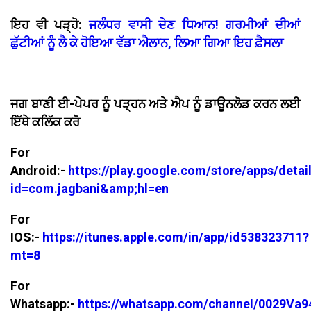
ਇਹ ਵੀ ਪੜ੍ਹੋ:
ਜਲੰਧਰ ਵਾਸੀ ਦੇਣ ਧਿਆਨ! ਗਰਮੀਆਂ ਦੀਆਂ
ਛੁੱਟੀਆਂ ਨੂੰ ਲੈ ਕੇ ਹੋਇਆ ਵੱਡਾ ਐਲਾਨ, ਲਿਆ ਗਿਆ ਇਹ ਫ਼ੈਸਲਾ
ਜਗ ਬਾਣੀ ਈ-ਪੇਪਰ ਨੂੰ ਪੜ੍ਹਨ ਅਤੇ ਐਪ ਨੂੰ ਡਾਊਨਲੋਡ ਕਰਨ ਲਈ
ਇੱਥੇ ਕਲਿੱਕ ਕਰੋ
For
Android:-
https://play.google.com/store/apps/detai
id=com.jagbani&amp;hl=en
For
IOS:-
https://itunes.apple.com/in/app/id538323711?
mt=8
For
Whatsapp:-
https://whatsapp.com/channel/0029V