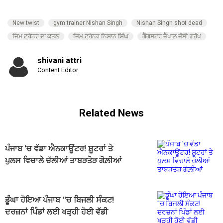
New twist
gym trainer Nishan Singh
Nishan Singh shot dead
ਜਿਮ ਟ੍ਰੇਨਰ ਦਾ ਕਤਲ
ਜਿਮ ਟ੍ਰੇਨਰ ਨਿਸ਼ਾਨ ਸਿੰਘ
ਗੈਂਗਸਟਰ ਜੈਪਾਲ ਜੱਸੀ ਗਰੁੱਪ
shivani attri
Content Editor
Related News
ਪੰਜਾਬ 'ਚ ਵੱਡਾ ਐਨਕਾਊਂਟਰ! ਸ਼ੂਟਰਾਂ ਤੇ
ਪੁਲਸ ਵਿਚਾਲੇ ਚੱਲੀਆਂ ਤਾਬੜਤੋੜ ਗੋਲ਼ੀਆਂ
ਡੂੰਘਾ ਹੋਇਆ ਪੰਜਾਬ ''ਚ ਬਿਜਲੀ ਸੰਕਟ!
ਦਰਜ਼ਨਾਂ ਪਿੰਡਾਂ ਲਈ ਖੜ੍ਹੀ ਹੋਈ ਵੱਡੀ