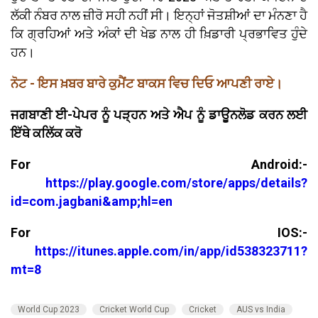
ਲੱਕੀ ਨੰਬਰ ਨਾਲ ਜ਼ੀਰੋ ਸਹੀ ਨਹੀਂ ਸੀ। ਇਨ੍ਹਾਂ ਜੋਤਸ਼ੀਆਂ ਦਾ ਮੰਨਣਾ ਹੈ
ਕਿ ਗ੍ਰਹਿਆਂ ਅਤੇ ਅੰਕਾਂ ਦੀ ਖੇਡ ਨਾਲ ਹੀ ਖ਼ਿਡਾਰੀ ਪ੍ਰਭਾਵਿਤ ਹੁੰਦੇ
ਹਨ।
ਨੋਟ - ਇਸ ਖ਼ਬਰ ਬਾਰੇ ਕੁਮੈਂਟ ਬਾਕਸ ਵਿਚ ਦਿਓ ਆਪਣੀ ਰਾਏ।
ਜਗਬਾਣੀ ਈ-ਪੇਪਰ ਨੂੰ ਪੜ੍ਹਨ ਅਤੇ ਐਪ ਨੂੰ ਡਾਊਨਲੋਡ ਕਰਨ ਲਈ
ਇੱਥੇ ਕਲਿੱਕ ਕਰੋ
For Android:-
https://play.google.com/store/apps/details?
id=com.jagbani&amp;hl=en
For IOS:-
https://itunes.apple.com/in/app/id538323711?
mt=8
World Cup 2023
Cricket World Cup
Cricket
AUS vs India