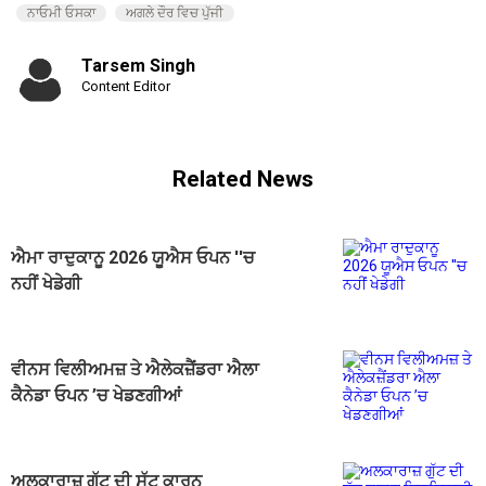
ਨਾਓਮੀ ਓਸਕਾ
ਅਗਲੇ ਦੌਰ ਵਿਚ ਪੁੱਜੀ
Tarsem Singh
Content Editor
Related News
ਐਮਾ ਰਾਦੁਕਾਨੂ 2026 ਯੂਐਸ ਓਪਨ ''ਚ
ਨਹੀਂ ਖੇਡੇਗੀ
ਵੀਨਸ ਵਿਲੀਅਮਜ਼ ਤੇ ਐਲੇਕਜ਼ੈਂਡਰਾ ਐਲਾ
ਕੈਨੇਡਾ ਓਪਨ ’ਚ ਖੇਡਣਗੀਆਂ
ਅਲਕਾਰਾਜ਼ ਗੁੱਟ ਦੀ ਸੱਟ ਕਾਰਨ