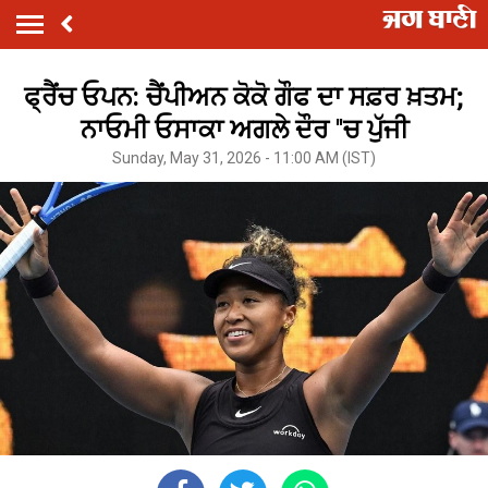
ਫ੍ਰੈਂਚ ਓਪਨ: ਚੈਂਪੀਅਨ ਕੋਕੋ ਗੌਫ ਦਾ ਸਫ਼ਰ ਖ਼ਤਮ;
ਨਾਓਮੀ ਓਸਾਕਾ ਅਗਲੇ ਦੌਰ ''ਚ ਪੁੱਜੀ
Sunday, May 31, 2026 - 11:00 AM (IST)