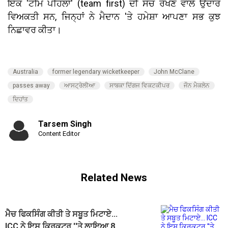
ਇੱਕ 'ਟੀਮ ਪਹਿਲਾਂ' (team first) ਦੀ ਸੋਚ ਰੱਖਣ ਵਾਲੇ ਉਦਾਰ
ਵਿਅਕਤੀ ਸਨ, ਜਿਨ੍ਹਾਂ ਨੇ ਮੈਦਾਨ 'ਤੇ ਹਮੇਸ਼ਾ ਆਪਣਾ ਸਭ ਕੁਝ
ਨਿਛਾਵਰ ਕੀਤਾ।
Australia
former legendary wicketkeeper
John McClane
passes away
ਆਸਟ੍ਰੇਲੀਆ
ਸਾਬਕਾ ਦਿੱਗਜ ਵਿਕਟਕੀਪਰ
ਜੌਨ ਮੈਕਲੇਨ
ਦਿਹਾਂਤ
Tarsem Singh
Content Editor
Related News
ਮੈਚ ਫਿਕਸਿੰਗ ਕੀਤੀ ਤੇ ਸਬੂਤ ਮਿਟਾਏ...
ICC ਨੇ ਇਸ ਕ੍ਰਿਕਟਰ ''ਤੇ ਲਾਇਆ 8