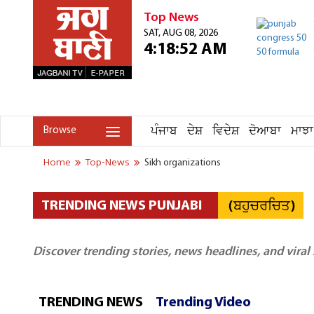
Top News
SAT, AUG 08, 2026
4:18:52 AM
ਪੰਜਾਬ
ਦੇਸ਼
ਵਿਦੇਸ਼
ਦੋਆਬਾ
ਮਾਝਾ
Browse
Home
Top-News
Sikh organizations
(ਬਹੁਚਰਚਿਤ)
TRENDING NEWS PUNJABI
Discover trending stories, news headlines, and viral
TRENDING NEWS
Trending Video