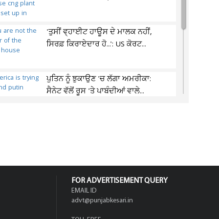
'ਤੁਸੀਂ ਵ੍ਹਾਈਟ ਹਾਊਸ ਦੇ ਮਾਲਕ ਨਹੀਂ,
ਸਿਰਫ਼ ਕਿਰਾਏਦਾਰ ਹੋ...': US ਕੋਰਟ...
ਪੁਤਿਨ ਨੂੰ ਝੁਕਾਉਣ 'ਚ ਲੱਗਾ ਅਮਰੀਕਾ:
ਸੈਨੇਟ ਵੱਲੋਂ ਰੂਸ 'ਤੇ ਪਾਬੰਦੀਆਂ ਵਾਲੇ...
ਜੰਮੂ-ਕਸ਼ਮੀਰ ਦੇ ਮੁੱਖ ਮੰਤਰੀ ਨੇ 140 ਕਰੋੜ
ਰੁਪਏ ਤੋਂ ਵੱਧ ਦੇ ਪ੍ਰੋਜੈਕਟਾਂ ਦਾ...
FOR ADVERTISEMENT QUERY
EMAIL ID
advt@punjabkesari.in