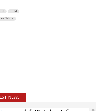
 dal
Gold
Lok Sabha
EST NEWS