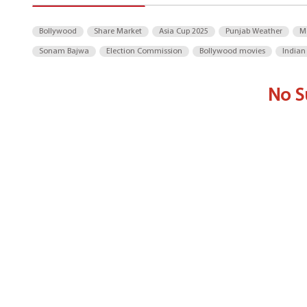
Bollywood
Share Market
Asia Cup 2025
Punjab Weather
M
Sonam Bajwa
Election Commission
Bollywood movies
Indian
No S