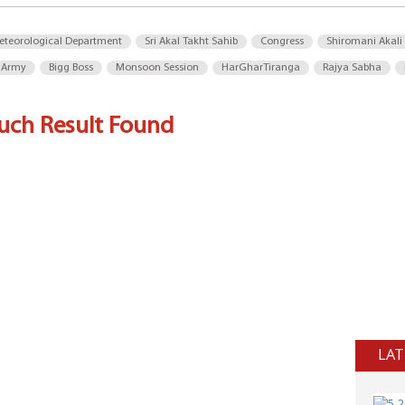
eteorological Department
Sri Akal Takht Sahib
Congress
Shiromani Akali
 Army
Bigg Boss
Monsoon Session
HarGharTiranga
Rajya Sabha
uch Result Found
LAT