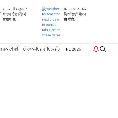
ਸਰਕਾਰੀ ਸਕੂਲ ਦੇ
ਪੰਜਾਬ 'ਚ ਅਗਲੇ 5
ਬਾਹਰ ਹੋਏ ਮੁੰਡੇ ਦੇ
ਦਿਨਾਂ ਲਈ ਮੌਸਮ
ਕਤਲ 'ਚ...
ਦੀ ਵੱਡੀ...
ਰਸ਼ਨ ਟੀ.ਵੀ.
ਈਰਾਨ-ਇਜ਼ਰਾਇਲ ਜੰਗ
IPL 2026