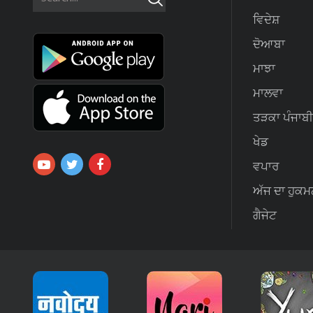
ਵਿਦੇਸ਼
ਦੋਆਬਾ
ਮਾਝਾ
ਮਾਲਵਾ
ਤੜਕਾ ਪੰਜਾਬੀ
ਖੇਡ
ਵਪਾਰ
ਅੱਜ ਦਾ ਹੁਕਮ
ਗੈਜੇਟ