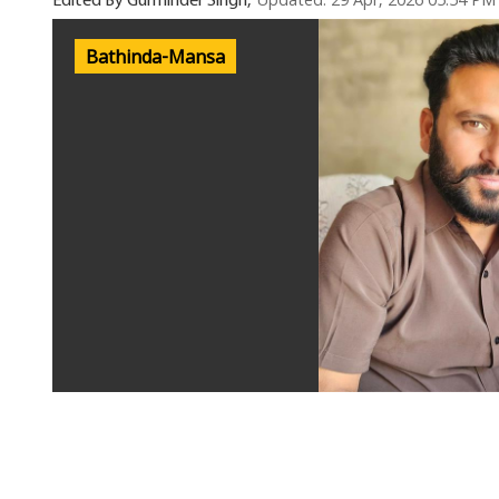
Updated: 29 Apr, 2026 05:54 PM
Edited By Gurminder Singh,
Bathinda-Mansa