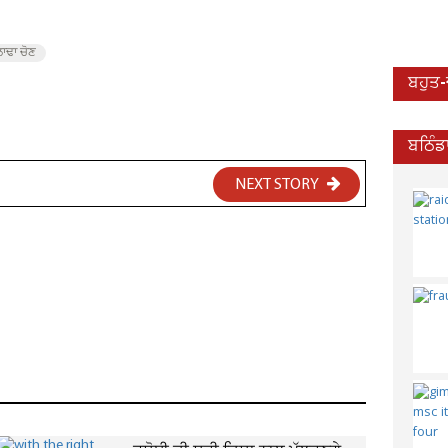
ਲਾਢਾ ਚੋਣ
ਬਹੁਤ
ਬਠਿੰਡ
NEXT STORY