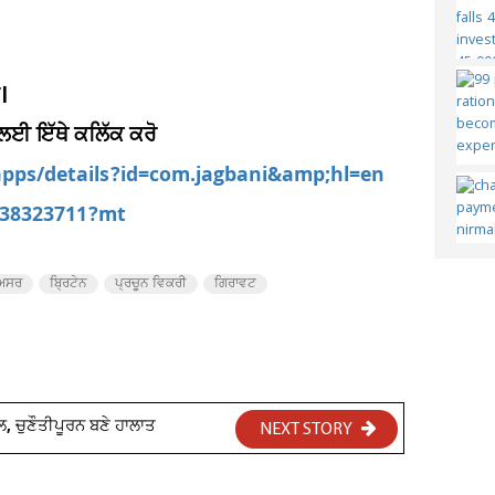
।
 ਲਈ ਇੱਥੇ ਕਲਿੱਕ ਕਰੋ
/apps/details?id=com.jagbani&amp;hl=en
d538323711?mt
ਅਸਰ
ਬ੍ਰਿਟੇਨ
ਪ੍ਰਚੂਨ ਵਿਕਰੀ
ਗਿਰਾਵਟ
, ਚੁਣੌਤੀਪੂਰਨ ਬਣੇ ਹਾਲਾਤ
NEXT STORY