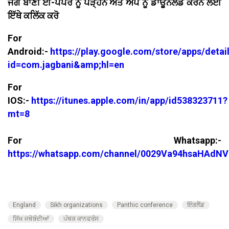
ਜਗ ਬਾਣੀ ਈ-ਪੇਪਰ ਨੂੰ ਪੜ੍ਹਨ ਅਤੇ ਐਪ ਨੂੰ ਡਾਊਨਲੋਡ ਕਰਨ ਲਈ
ਇੱਥੇ ਕਲਿੱਕ ਕਰੋ
For
Android:-
https://play.google.com/store/apps/detai
id=com.jagbani&amp;hl=en
For
IOS:-
https://itunes.apple.com/in/app/id538323711?
mt=8
For Whatsapp:-
https://whatsapp.com/channel/0029Va94hsaHAdNV
England
Sikh organizations
Panthic conference
ਇੰਗਲੈਂਡ
ਸਿੱਖ ਜਥੇਬੰਦੀਆਂ
ਪੰਥਕ ਕਾਨਫਰੰਸ