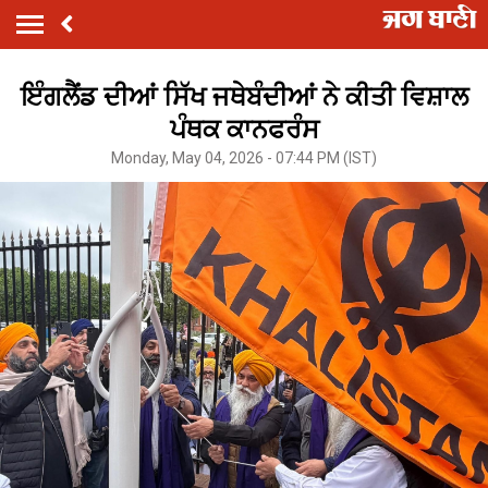
ਇੰਗਲੈਂਡ ਦੀਆਂ ਸਿੱਖ ਜਥੇਬੰਦੀਆਂ ਨੇ ਕੀਤੀ ਵਿਸ਼ਾਲ
ਪੰਥਕ ਕਾਨਫਰੰਸ
Monday, May 04, 2026 - 07:44 PM (IST)