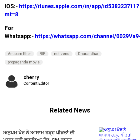
IOS:-
https://itunes.apple.com/in/app/id538323711?
mt=8
For
Whatsapp:-
https://whatsapp.com/channel/0029V
Anupam Kher
RIP
netizens
Dhurandhar
propaganda movie
cherry
Content Editor
Related News
ਅਨੁਪਮ ਖੇਰ ਨੇ ਆਸਾਮ ਹੜ੍ਹ ਪੀੜਤਾਂ ਦੀ