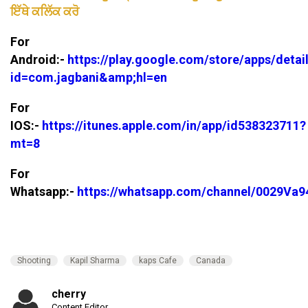
ਇੱਥੇ ਕਲਿੱਕ ਕਰੋ
For
Android:-
https://play.google.com/store/apps/detai
id=com.jagbani&amp;hl=en
For
IOS:-
https://itunes.apple.com/in/app/id538323711?
mt=8
For
Whatsapp:-
https://whatsapp.com/channel/0029V
Shooting
Kapil Sharma
kaps Cafe
Canada
cherry
Content Editor