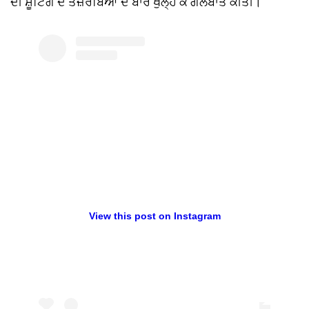
ਦੀ ਸ਼ੂਟਿੰਗ ਦੇ ਤਜ਼ਰਬਿਆਂ ਦੇ ਬਾਰੇ ਖੁੱਲ੍ਹ ਕੇ ਗੱਲਬਾਤ ਕੀਤੀ।
View this post on Instagram