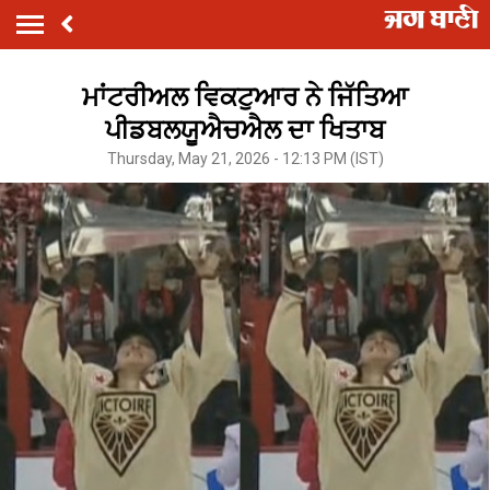
ਮਾਂਟਰੀਅਲ ਵਿਕਟੁਆਰ ਨੇ ਜਿੱਤਿਆ
ਪੀਡਬਲਯੂਐਚਐਲ ਦਾ ਖਿਤਾਬ
Thursday, May 21, 2026 - 12:13 PM (IST)