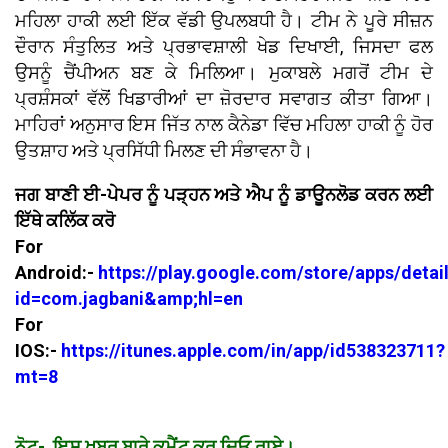
ਮਹਿਲਾ ਹਾਕੀ ਲਈ ਇੱਕ ਵੱਡੀ ਉਪਲਬਧੀ ਹੈ। ਟੀਮ ਨੇ ਪੂਰੇ ਸੀਜ਼ਨ
ਦੌਰਾਨ ਸੰਤੁਲਿਤ ਅਤੇ ਪ੍ਰਭਾਵਸ਼ਾਲੀ ਖੇਡ ਦਿਖਾਈ, ਜਿਸਦਾ ਫਲ
ਉਸਨੂੰ ਚੈਂਪੀਅਨ ਬਣ ਕੇ ਮਿਲਿਆ। ਮੁਕਾਬਲੇ ਮਗਰੋਂ ਟੀਮ ਦੇ
ਪ੍ਰਸ਼ੰਸਕਾਂ ਵੱਲੋਂ ਖਿਡਾਰੀਆਂ ਦਾ ਜ਼ੋਰਦਾਰ ਸਵਾਗਤ ਕੀਤਾ ਗਿਆ।
ਮਾਹਿਰਾਂ ਅਨੁਸਾਰ ਇਸ ਜਿੱਤ ਨਾਲ ਕੈਨੇਡਾ ਵਿੱਚ ਮਹਿਲਾ ਹਾਕੀ ਨੂੰ ਹੋਰ
ਉਤਸ਼ਾਹ ਅਤੇ ਪ੍ਰਸਿੱਧੀ ਮਿਲਣ ਦੀ ਸੰਭਾਵਨਾ ਹੈ।
ਜਗ ਬਾਣੀ ਈ-ਪੇਪਰ ਨੂੰ ਪੜ੍ਹਨ ਅਤੇ ਐਪ ਨੂੰ ਡਾਊਨਲੋਡ ਕਰਨ ਲਈ
ਇੱਥੇ ਕਲਿੱਕ ਕਰੋ
For
Android:-
https://play.google.com/store/apps/detai
id=com.jagbani&amp;hl=en
For
IOS:-
https://itunes.apple.com/in/app/id538323711?
mt=8
ਨੋਟ- ਇਸ ਖ਼ਬਰ ਬਾਰੇ ਕੁਮੈਂਟ ਕਰ ਦਿਓ ਰਾਏ।