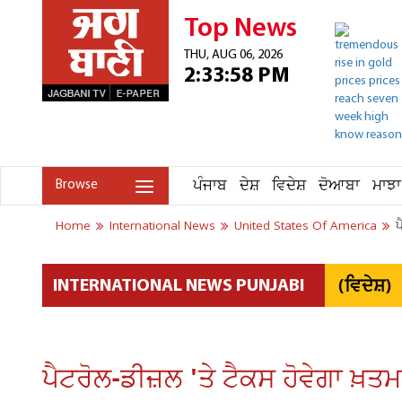
Top News
THU, AUG 06, 2026
2:33:58 PM
ਪੰਜਾਬ
ਦੇਸ਼
ਵਿਦੇਸ਼
ਦੋਆਬਾ
ਮਾਝਾ
Browse
Home
International News
United States Of America
ਪ
(ਵਿਦੇਸ਼)
INTERNATIONAL NEWS PUNJABI
ਪੈਟਰੋਲ-ਡੀਜ਼ਲ 'ਤੇ ਟੈਕਸ ਹੋਵੇਗਾ ਖ਼