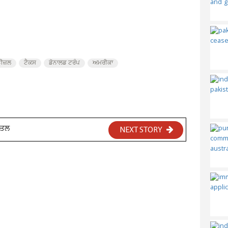
ੀਜ਼ਲ
ਟੈਕਸ
ਡੋਨਾਲਡ ਟਰੰਪ
ਅਮਰੀਕਾ
 ਕਤਲ
NEXT STORY