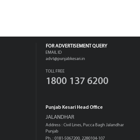
FOR ADVERTISEMENT QUERY
EMAIL ID
advt@punjabkesari.in
TOLL FREE
1800 137 6200
Punjab Kesari Head Office
JALANDHAR
Address : Civil Lines, Pucca Bagh Jalandhar
Punjab
Ph. : 0181-5067200, 2280104-107