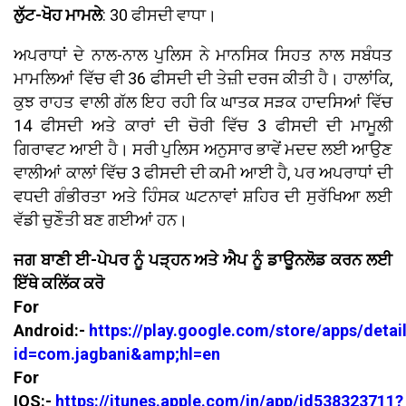
ਲੁੱਟ-ਖੋਹ ਮਾਮਲੇ
: 30 ਫੀਸਦੀ ਵਾਧਾ।
ਅਪਰਾਧਾਂ ਦੇ ਨਾਲ-ਨਾਲ ਪੁਲਿਸ ਨੇ ਮਾਨਸਿਕ ਸਿਹਤ ਨਾਲ ਸਬੰਧਤ
ਮਾਮਲਿਆਂ ਵਿੱਚ ਵੀ 36 ਫੀਸਦੀ ਦੀ ਤੇਜ਼ੀ ਦਰਜ ਕੀਤੀ ਹੈ। ਹਾਲਾਂਕਿ,
ਕੁਝ ਰਾਹਤ ਵਾਲੀ ਗੱਲ ਇਹ ਰਹੀ ਕਿ ਘਾਤਕ ਸੜਕ ਹਾਦਸਿਆਂ ਵਿੱਚ
14 ਫੀਸਦੀ ਅਤੇ ਕਾਰਾਂ ਦੀ ਚੋਰੀ ਵਿੱਚ 3 ਫੀਸਦੀ ਦੀ ਮਾਮੂਲੀ
ਗਿਰਾਵਟ ਆਈ ਹੈ। ਸਰੀ ਪੁਲਿਸ ਅਨੁਸਾਰ ਭਾਵੇਂ ਮਦਦ ਲਈ ਆਉਣ
ਵਾਲੀਆਂ ਕਾਲਾਂ ਵਿੱਚ 3 ਫੀਸਦੀ ਦੀ ਕਮੀ ਆਈ ਹੈ, ਪਰ ਅਪਰਾਧਾਂ ਦੀ
ਵਧਦੀ ਗੰਭੀਰਤਾ ਅਤੇ ਹਿੰਸਕ ਘਟਨਾਵਾਂ ਸ਼ਹਿਰ ਦੀ ਸੁਰੱਖਿਆ ਲਈ
ਵੱਡੀ ਚੁਣੌਤੀ ਬਣ ਗਈਆਂ ਹਨ।
ਜਗ ਬਾਣੀ ਈ-ਪੇਪਰ ਨੂੰ ਪੜ੍ਹਨ ਅਤੇ ਐਪ ਨੂੰ ਡਾਊਨਲੋਡ ਕਰਨ ਲਈ
ਇੱਥੇ ਕਲਿੱਕ ਕਰੋ
For
Android:-
https://play.google.com/store/apps/detai
id=com.jagbani&amp;hl=en
For
IOS:-
https://itunes.apple.com/in/app/id538323711?