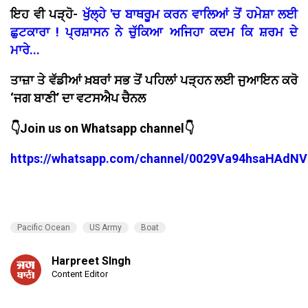
ਇਹ ਵੀ ਪੜ੍ਹੋ-
ਖੁੱਲ੍ਹੇ 'ਚ ਬਾਥਰੂਮ ਕਰਨ ਵਾਲਿਆਂ ਤੋਂ ਹਮੇਸ਼ਾ ਲਈ
ਛੁਟਕਾਰਾ ! ਪ੍ਰਸ਼ਾਸਨ ਨੇ ਚੁੱਕਿਆ ਅਜਿਹਾ ਕਦਮ ਕਿ ਸ਼ਰਮ ਦੇ
ਮਾਰੇ...
ਤਾਜ਼ਾ ਤੇ ਵੱਡੀਆਂ ਖ਼ਬਰਾਂ ਸਭ ਤੋਂ ਪਹਿਲਾਂ ਪੜ੍ਹਨ ਲਈ ਜੁਆਇਨ ਕਰੋ
‘ਜਗ ਬਾਣੀ’ ਦਾ ਵਟਸਐਪ ਚੈਨਲ
👇Join us on Whatsapp channel👇
https://whatsapp.com/channel/0029Va94hsaHAdNV
Pacific Ocean
US Army
Boat
Harpreet SIngh
Content Editor